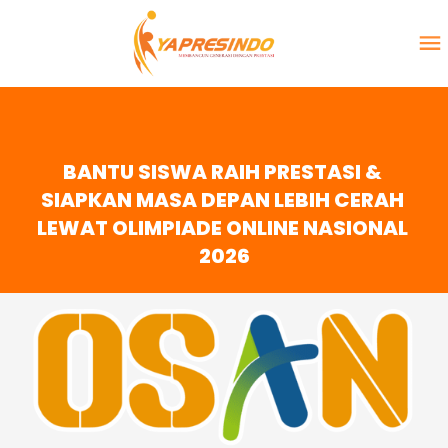
BANTU SISWA RAIH PRESTASI & 
SIAPKAN MASA DEPAN LEBIH CERAH 
LEWAT OLIMPIADE ONLINE NASIONAL 
2026