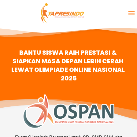
BANTU SISWA RAIH PRESTASI & 
SIAPKAN MASA DEPAN LEBIH CERAH 
LEWAT OLIMPIADE ONLINE NASIONAL 
2025
Event Olimpiade Bergengsi untuk SD, SMP, SMA dan 