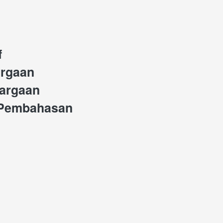
f
argaan
argaan
 Pembahasan