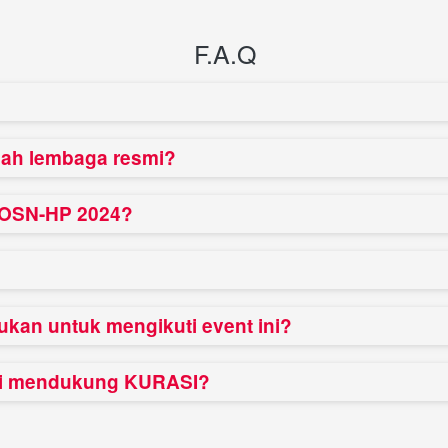
F.A.Q
lah lembaga resmi?
t OSN-HP 2024?
lukan untuk mengikuti event ini?
ni mendukung KURASI?