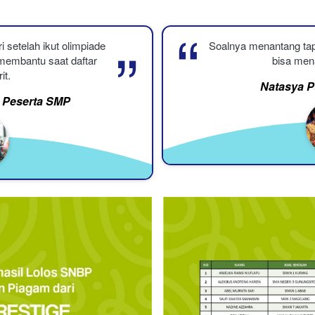
“
“
i setelah ikut olimpiade 
Soalnya menantang tap
 membantu saat daftar 
bisa men
it.
Natasya P
a Peserta SMP